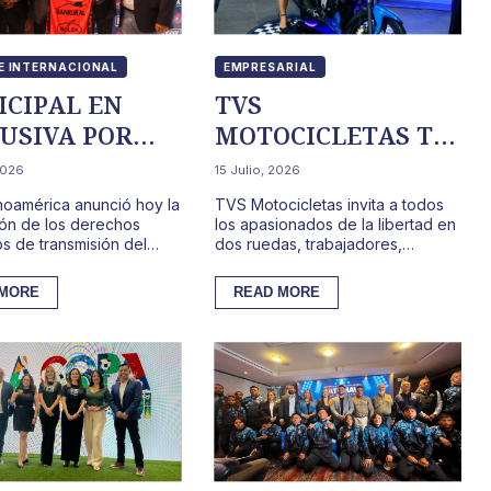
E INTERNACIONAL
EMPRESARIAL
CIPAL EN
TVS
USIVA POR
MOTOCICLETAS TE
INVITA A RODAR
2026
15 Julio, 2026
CON LO ÚLTIMO EN
noamérica anunció hoy la
TVS Motocicletas invita a todos
TENOLOGÍA
ión de los derechos
los apasionados de la libertad en
os de transmisión del
dos ruedas, trabajadores,
ial Deportivo Municipal.
viajeros y amantes de la
o, vigente d...
adrenalina en Guatemala, a a...
 MORE
READ MORE