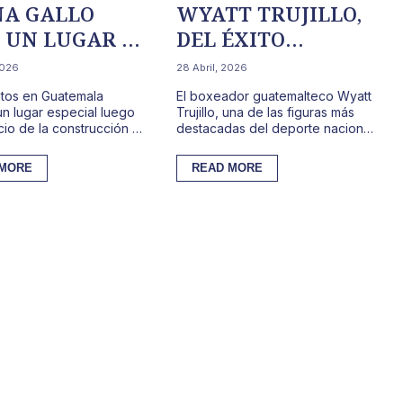
NA GALLO
WYATT TRUJILLO,
 UN LUGAR DE
DEL ÉXITO
LA MUNDIAL
DEPORTIVO A LA
2026
28 Abril, 2026
COORDINACIÓN DE
tos en Guatemala
El boxeador guatemalteco Wyatt
MIXCO.
un lugar especial luego
Trujillo, una de las figuras más
cio de la construcción de
destacadas del deporte nacional
Gallo en Cayalá. Este
en los últimos años, ha sido
 será utilizad...
nombrado como coordi...
 MORE
READ MORE