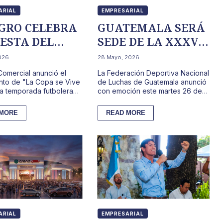
ARIAL
EMPRESARIAL
GRO CELEBRA
GUATEMALA SERÁ
IESTA DEL
SEDE DE LA XXXV
OL CON LA
COPA
2026
28 Mayo, 2026
E ZONE Y LA
INTERNACIONAL
Comercial anunció el
La Federación Deportiva Nacional
UNA”
DE LUCHA
nto de "La Copa se Vive
de Luchas de Guatemala anunció
na temporada futbolera
con emoción este martes 26 de
OLÍMPICA PAT
a transformar sus
mayo la realización de la XXXV
SHAW
omerciales e...
edición de la copa i...
 MORE
READ MORE
ARIAL
EMPRESARIAL