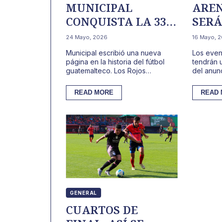
MUNICIPAL
ARE
CONQUISTA LA 33 Y
SERÁ
DESATA LA FIESTA
TAL
24 Mayo, 2026
16 Mayo, 
ESCARLATA EN
Municipal escribió una nueva
Los even
XELA.
página en la historia del fútbol
tendrán 
guatemalteco. Los Rojos
del anun
conquistaron esta noche su copa
la Arena 
número 33 tras vencer 2-1 a...
escenario
READ MORE
READ
GENERAL
CUARTOS DE