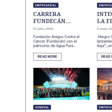
EMPRESARIAL
EMPRES
CARRERA
INTE
FUNDECÁN
LA F
SALVAVIDAS 2026
FUTB
14 Julio, 2026
3 Junio, 
INVITA A
“GAM
Fundación Amigos Contra el
Íntegro 
GUATEMALA A
TRIB
Cáncer (Fundecán) con el
lanzamie
patrocinio de Agua Pura
Aquí", u
CORRER POR LA
Salvavidas celebra la 14.ª edición
que busc
VIDA
de la Carrera Fundecán
centros c
READ MORE
READ
Salvavidas ...
GENERAL
EMPRES