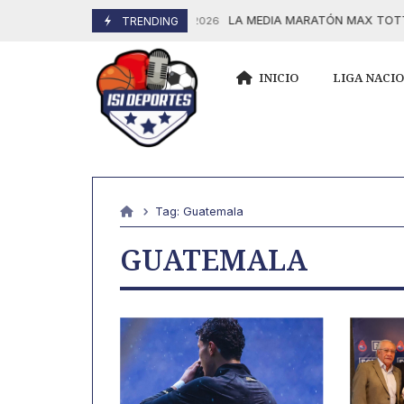
Skip
LA MEDIA MARATÓN MAX TOTT CE
TRENDING
17 Enero, 2026
to
content
INICIO
LIGA NACI
Tag:
Guatemala
GUATEMALA