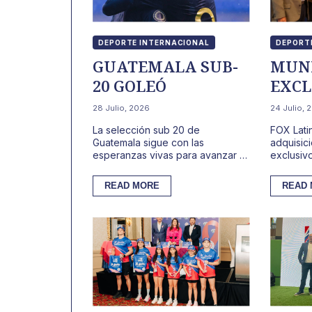
DEPORTE INTERNACIONAL
DEPORT
GUATEMALA SUB-
MUNI
20 GOLEÓ
EXCL
FOX
28 Julio, 2026
24 Julio, 
La selección sub 20 de
FOX Lati
Guatemala sigue con las
adquisic
esperanzas vivas para avanzar a
exclusiv
la siguiente ronda en el
Club Soc
campeonato de la Concacaf que
El acuerd
READ MORE
READ
se realiza ...