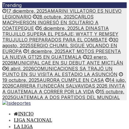
Skip
Trending
to
17 diciembre, 2025
AMARINI VILLATORO ES NUEVO
content
LEGIONARIO
28 octubre, 2025
CARLOS
MACPHERSON INGRESÓ EN SOLITARIO A
COATEPEQUE
5 diciembre, 2025
LA DINASTIA
TRUJILLO SUPERA EL PESAJE: WYATT Y REMSEY
TRUJULLO PREPARADOS PARA EL COMBATE
30
agosto, 2025
SERGIO CHUMIL SIGUE VOLANDO EN
EUROPA
1 diciembre, 2025
AKT MOTOS PRESENTA
LA NUEVA GT125 EN GUATEMALA
23 enero,
2026
MUNICIPAL CAE EN SU DEBUT ANTE MICTLÁN
6 abril, 2026
COMUNICACIONES SA TRAJÓ UN
PUNTO EN SU VISITA AL ESTADIO LA ASUNCIÓN
19 octubre, 2025
AURORA CUMPLE EN CASA
14 julio,
2026
CARRERA FUNDECÁN SALVAVIDAS 2026 INVITA
A GUATEMALA A CORRER POR LA VIDA
15 octubre,
2025
GUATEMALA A DOS PARTIDOS DEL MUNDIAL
INICIO
LIGA NACIONAL
LA LIGA