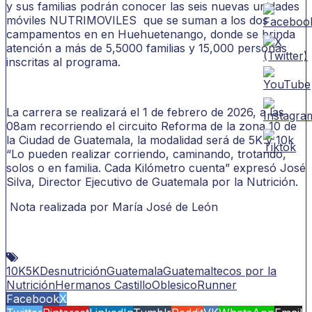
y sus familias podrán conocer las seis nuevas unidades
móviles NUTRIMOVILES que se suman a los dos
campamentos en en Huehuetenango, donde se brinda
atención a más de 5,5000 familias y 15,000 personas
inscritas al programa.
La carrera se realizará el 1 de febrero de 2026, a las
08am recorriendo el circuito Reforma de la zona 10 de
la Ciudad de Guatemala, la modalidad será de 5K y 10k
“Lo pueden realizar corriendo, caminando, trotando,
solos o en familia. Cada Kilómetro cuenta” expresó José
Silva, Director Ejecutivo de Guatemala por la Nutrición.
Nota realizada por María José de León
10K
5K
Desnutrición
Guatemala
Guatemaltecos por la
Nutrición
Hermanos Castillo
Oblesico
Runner
Facebook
X