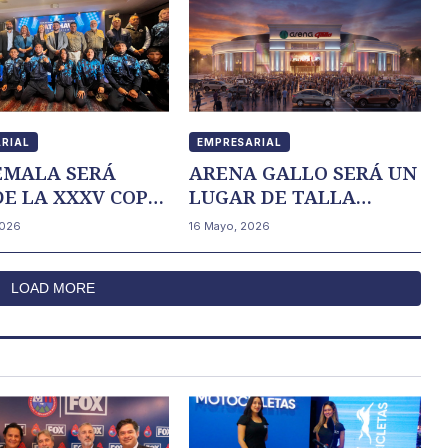
RIAL
EMPRESARIAL
EMALA SERÁ
ARENA GALLO SERÁ UN
DE LA XXXV COPA
LUGAR DE TALLA
NACIONAL DE
MUNDIAL
2026
16 Mayo, 2026
 OLÍMPICA PAT
W
LOAD MORE