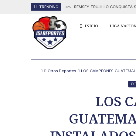
Skip
REMSEY TRUJILLO CONQUISTA SU OC
TRENDING
16 Octubre, 2025
to
content
INICIO
LIGA NACIO
Otros Deportes
LOS CAMPEONES GUATEMALT
O
LOS 
GUATEMA
INSTALADOS