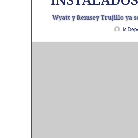
Wyatt y Remsey Trujillo ya s
IsiDep