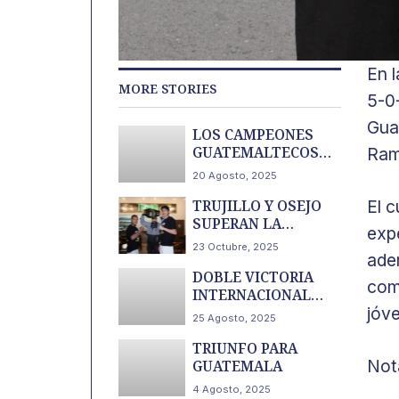
En l
MORE STORIES
5-0
Gua
LOS CAMPEONES
GUATEMALTECOS
Ram
ESTÁN INSTALADOS
20 Agosto, 2025
EN EL SALVADOR
TRUJILLO Y OSEJO
El c
SUPERAN LA
exp
BÁSCULA
23 Octubre, 2025
ade
DOBLE VICTORIA
com
INTERNACIONAL
PARA GUATEMALA
jóv
25 Agosto, 2025
TRIUNFO PARA
Not
GUATEMALA
4 Agosto, 2025