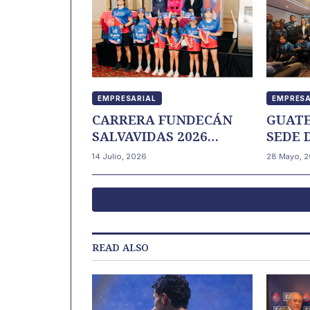
EMPRESARIAL
EMPRESA
CARRERA FUNDECÁN
GUAT
SALVAVIDAS 2026
SEDE 
INVITA A GUATEMALA
INTER
14 Julio, 2026
28 Mayo, 
A CORRER POR LA VIDA
LUCHA
SHA
READ ALSO