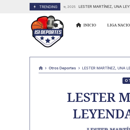
Skip
LESTER MARTÍNEZ, UNA LEYENDA EN
17 Septiembre, 2025
TRENDING
to
content
INICIO
LIGA NACI
Otros Deportes
LESTER MARTÍNEZ, UNA L
O
LESTER M
LEYENDA