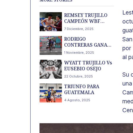
Les
REMSEY TRUJILLO
CAMPEÓN WBF
oct
SUPERWELTER
7 Diciembre, 2025
gua
RODRIGO
San
CONTRERAS GANA
por 
LA OCTAVA ETAPA
1 Noviembre, 2025
PARA EL NU
al p
WYATT TRUJILLO Vs
COLOMBIA
EUSEBIO OSEJO
Su 
22 Octubre, 2025
una 
TRIUNFO PARA
Cam
GUATEMALA
med
4 Agosto, 2025
Cen