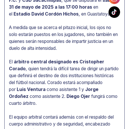
F.C.
y
CSD Sacachispas
, que se disputará el
sábado
31 de mayo de 2025 a las 17:00 horas
en
el
Estadio David Cordón Hichos
, en Guastatoya.
A medida que se acerca el pitazo inicial, los ojos no
solo estarán puestos en los jugadores, sino también en
quienes serán responsables de impartir justicia en un
duelo de alta intensidad.
El
árbitro central designado es Cristopher
Corado
, quien tendrá la difícil tarea de dirigir un partido
que definirá el destino de dos instituciones históricas
del fútbol nacional. Corado estará acompañado
por
Luis Ventura
como asistente 1 y
Jorge
Ordoñez
como asistente 2.
Diego Ojer
fungirá como
cuarto árbitro.
El equipo arbitral contará además con el respaldo del
cuerpo administrativo y de seguridad, encabezado